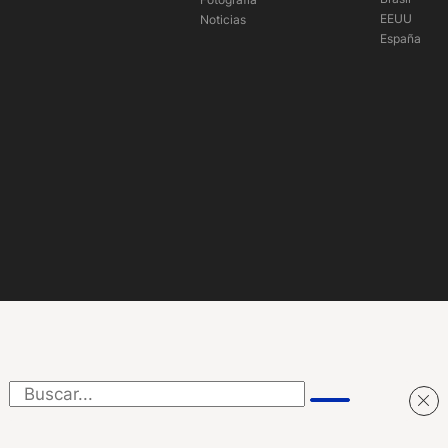
EEUU
Noticias
España