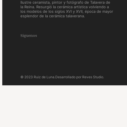
Ilustre ceramista, pintor y fotógrafo de Talavera de
la Reina. Resurgió la cerámica artística volviendo a
los modelos de los siglos XVI y XVII, época de mayor
esplendor de la cerámica talaverana.
Siguenos
© 2023 Ruiz de Luna.
Desarrollado por Reves Studio.