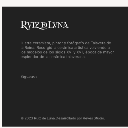
Ilustre ceramista, pintor y fotógrafo de Talavera de
la Reina. Resurgió la cerámica artística volviendo a
los modelos de los siglos XVI y XVII, época de mayor
esplendor de la cerámica talaverana.
Siguenos
© 2023 Ruiz de Luna.
Desarrollado por Reves Studio.