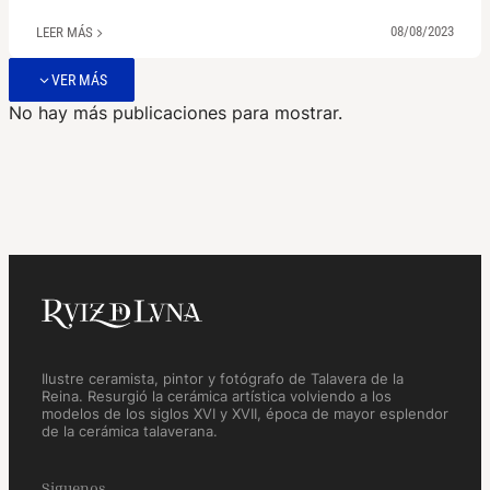
08/08/2023
LEER MÁS
VER MÁS
No hay más publicaciones para mostrar.
Ilustre ceramista, pintor y fotógrafo de Talavera de la
Reina. Resurgió la cerámica artística volviendo a los
modelos de los siglos XVI y XVII, época de mayor esplendor
de la cerámica talaverana.
Siguenos