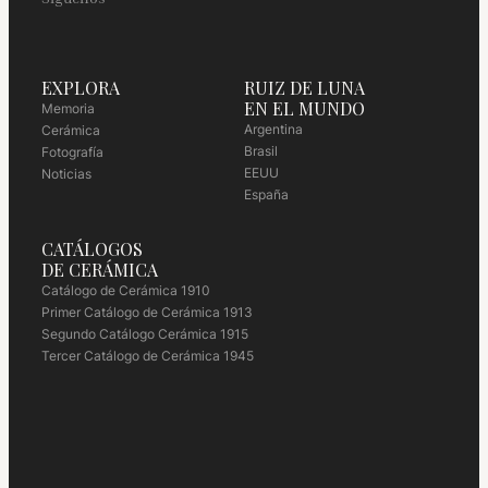
EXPLORA
RUIZ DE LUNA
EN EL MUNDO
Memoria
Argentina
Cerámica
Brasil
Fotografía
EEUU
Noticias
España
CATÁLOGOS
DE CERÁMICA
Catálogo de Cerámica 1910
Primer Catálogo de Cerámica 1913
Segundo Catálogo Cerámica 1915
Tercer Catálogo de Cerámica 1945