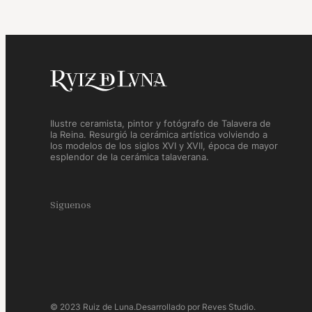
Ilustre ceramista, pintor y fotógrafo de Talavera de
la Reina. Resurgió la cerámica artística volviendo a
los modelos de los siglos XVI y XVII, época de mayor
esplendor de la cerámica talaverana.
Siguenos
© 2023 Ruiz de Luna.
Desarrollado por Reves Studio.