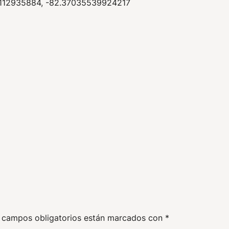
112935884, -82.37035539924217
 campos obligatorios están marcados con
*