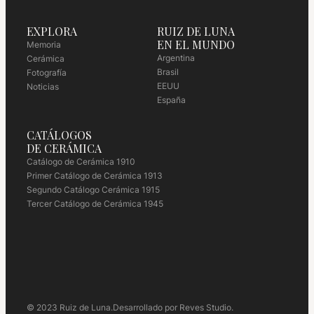
EXPLORA
RUIZ DE LUNA
EN EL MUNDO
Memoria
Argentina
Cerámica
Brasil
Fotografía
EEUU
Noticias
España
CATÁLOGOS
DE CERÁMICA
Catálogo de Cerámica 1910
Primer Catálogo de Cerámica 1913
Segundo Catálogo Cerámica 1915
Tercer Catálogo de Cerámica 1945
© 2023 Ruiz de Luna.
Desarrollado por Reves Studio.