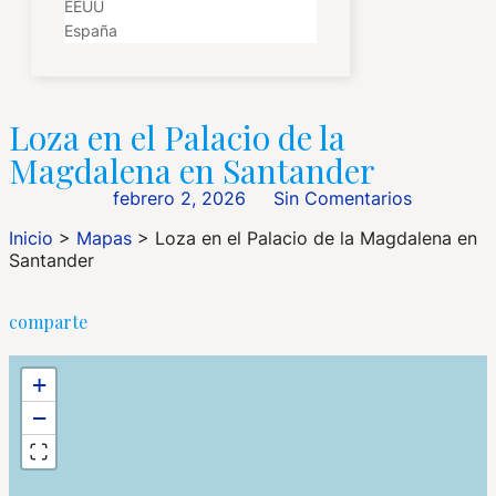
EEUU
España
Loza en el Palacio de la
Magdalena en Santander
febrero 2, 2026
Sin Comentarios
Inicio
>
Mapas
>
Loza en el Palacio de la Magdalena en
Santander
comparte
+
−