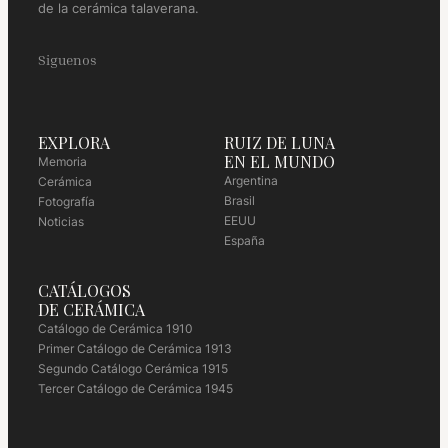
de la cerámica talaverana.
Siguenos
EXPLORA
RUIZ DE LUNA
EN EL MUNDO
Memoria
Argentina
Cerámica
Brasil
Fotografía
EEUU
Noticias
España
CATÁLOGOS
DE CERÁMICA
Catálogo de Cerámica 1910
Primer Catálogo de Cerámica 1913
Segundo Catálogo Cerámica 1915
Tercer Catálogo de Cerámica 1945