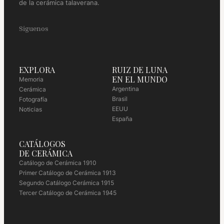
de la cerámica talaverana.
Siguenos
EXPLORA
RUIZ DE LUNA
EN EL MUNDO
Memoria
Argentina
Cerámica
Brasil
Fotografía
EEUU
Noticias
España
CATÁLOGOS
DE CERÁMICA
Catálogo de Cerámica 1910
Primer Catálogo de Cerámica 1913
Segundo Catálogo Cerámica 1915
Tercer Catálogo de Cerámica 1945