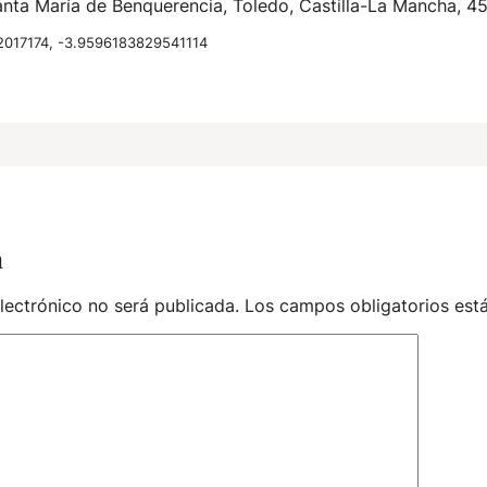
nta María de Benquerencia, Toledo, Castilla-La Mancha, 4
017174, -3.9596183829541114
a
lectrónico no será publicada.
Los campos obligatorios es