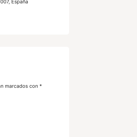
5007, España
tán marcados con
*