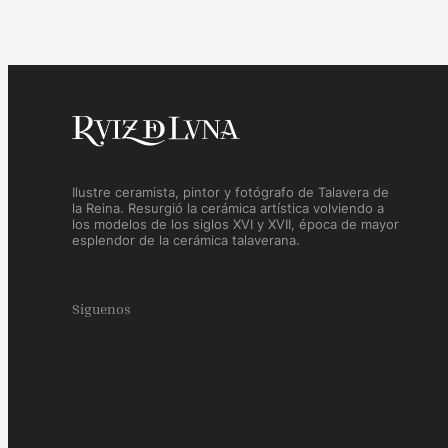
Ilustre ceramista, pintor y fotógrafo de Talavera de
la Reina. Resurgió la cerámica artística volviendo a
los modelos de los siglos XVI y XVII, época de mayor
esplendor de la cerámica talaverana.
Siguenos