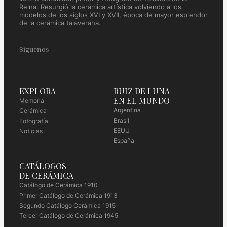
Reina. Resurgió la cerámica artística volviendo a los
modelos de los siglos XVI y XVII, época de mayor esplendor
de la cerámica talaverana.
Siguenos
EXPLORA
RUIZ DE LUNA
EN EL MUNDO
Memoria
Argentina
Cerámica
Brasil
Fotografía
EEUU
Noticias
España
CATÁLOGOS
DE CERÁMICA
Catálogo de Cerámica 1910
Primer Catálogo de Cerámica 1913
Segundo Catálogo Cerámica 1915
Tercer Catálogo de Cerámica 1945