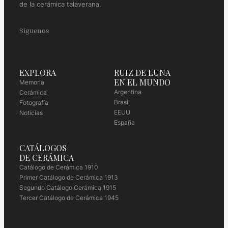
de la cerámica talaverana.
Siguenos
EXPLORA
RUIZ DE LUNA
EN EL MUNDO
Memoria
Argentina
Cerámica
Brasil
Fotografía
EEUU
Noticias
España
CATÁLOGOS
DE CERÁMICA
Catálogo de Cerámica 1910
Primer Catálogo de Cerámica 1913
Segundo Catálogo Cerámica 1915
Tercer Catálogo de Cerámica 1945