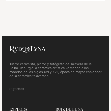
Ilustre ceramista, pintor y fotógrafo de Talavera de la
Reina. Resurgió la cerámica artística volviendo a los
modelos de los siglos XVI y XVII, época de mayor esplendor
de la cerámica talaverana.
Siguenos
EXPLORA
RUIZ DE LUNA