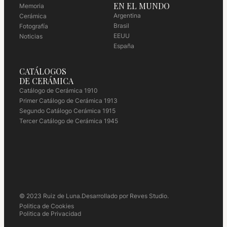
EN EL MUNDO
Memoria
Argentina
Cerámica
Brasil
Fotografía
EEUU
Noticias
España
CATÁLOGOS
DE CERÁMICA
Catálogo de Cerámica 1910
Primer Catálogo de Cerámica 1913
Segundo Catálogo Cerámica 1915
Tercer Catálogo de Cerámica 1945
© 2023 Ruiz de Luna.
Desarrollado por Reves Studio.
Politica de Cookies
Politica de Privacidad