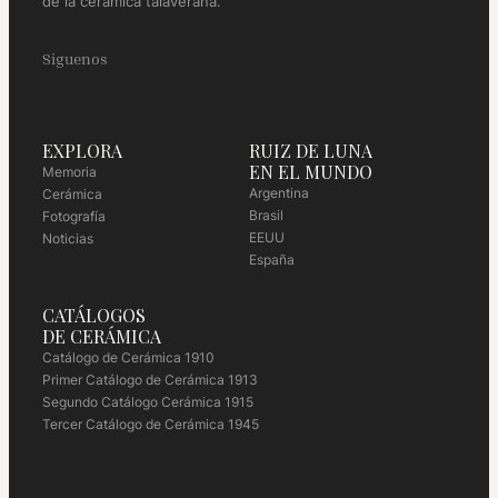
de la cerámica talaverana.
Siguenos
EXPLORA
RUIZ DE LUNA
EN EL MUNDO
Memoria
Argentina
Cerámica
Brasil
Fotografía
EEUU
Noticias
España
CATÁLOGOS
DE CERÁMICA
Catálogo de Cerámica 1910
Primer Catálogo de Cerámica 1913
Segundo Catálogo Cerámica 1915
Tercer Catálogo de Cerámica 1945