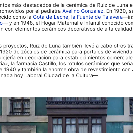
ntos más destacados de la cerámica de Ruiz de Luna en
 promovidos por el pediatra
Avelino González
. En 1930, se
nocido como la
Gota de Leche
,
la Fuente de Talavera
—in
co
— y en 1948, el Hogar Maternal e Infantil conocido c
an con elementos cerámicos decorativos de alta calidad 
proyectos, Ruiz de Luna también llevó a cabo otros tra
l 1920 de zócalos de cerámica para portales de vivienda
ulejería en decoración para establecimientos comerciale
ria», la farmacia Castillo, los rótulos cerámicos que seña
de 1940 y también la enorme obra de revestimiento con 
ada hoy Laboral Ciudad de la Cultura—.