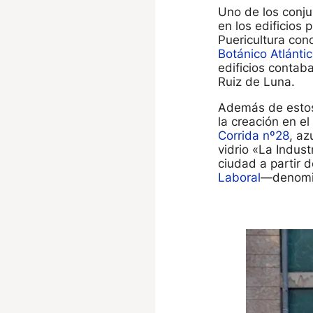
Uno de los conju
en los edificios
Puericultura co
Botánico Atlánti
edificios contab
Ruiz de Luna.
Además de estos 
la creación en e
Corrida nº28
, az
vidrio «La Indust
ciudad a partir 
Laboral
—denomin